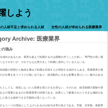
躍しよう
界の人材不足と求められる人材
女性の人材が求められる医療業界
gory Archive:
医療業界
との強み
る傾向があるため、業界を超えて転職するのは困難を伴うことが多い。専門性の高い業
くなりやすいが、それでもなお努力をして転職に成功している人もいる。
未経験の状態から勉強を重ねて転職を目指す人が増加する傾向すらある。医療業界が着
のが仕事を失うリスクが低い点であり、経済動向に大きな影響を受けにくい魅力がある
たとしても、病気になったら医療を受けざるを得ない。そのため、経済指標の変動や景
以上の需要があるのが医療業界の特徴である。結果として解雇されたり大きな減給があ
した収入を維持できる可能性が高くなっている。
すもう一つの理由として上げられるのが給与水準の高さである。常勤、非常勤、夜勤専