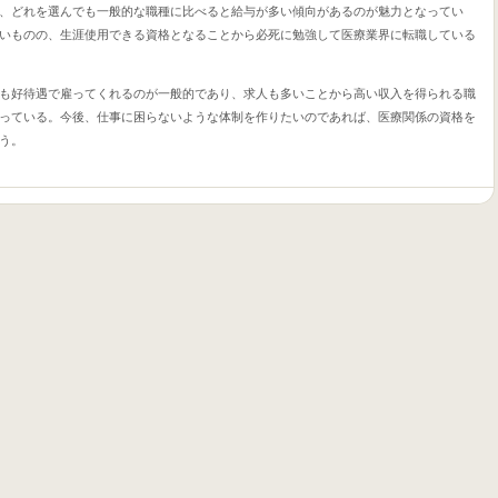
、どれを選んでも一般的な職種に比べると給与が多い傾向があるのが魅力となってい
いものの、生涯使用できる資格となることから必死に勉強して医療業界に転職している
も好待遇で雇ってくれるのが一般的であり、求人も多いことから高い収入を得られる職
っている。今後、仕事に困らないような体制を作りたいのであれば、医療関係の資格を
う。