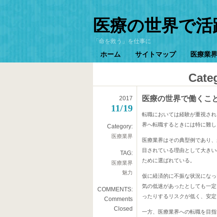
医療の世界で活
「命を救う」を仕事に
ホーム
サイトマップ
医療業
Cate
医療の世界で働くこ
2017
11/19
転職においては経験が重視され
界へ転職するときには特に難し
Category:
医療業界
医療業界はその典型例であり、
目されている理由として大きい
TAG:
ために選ばれている。
医療業界
魅力
仮に経済的に不振な状況になっ
気の低迷があったとしても一定
COMMENTS:
ったりするリスクが低く、安定
Comments
Closed
一方、医療業界への転職を目指