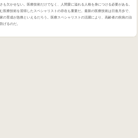
さも欠かせない。医療技術だけでなく、人間愛に溢れる人格を身につける必要がある。
む医療技術を習得したスペシャリストの存在も重要だ。最新の医療技術は日進月歩で、
家の育成が急務といえるだろう。医療スペシャリストの活躍により、高齢者の疾病の治
防げるのだ。