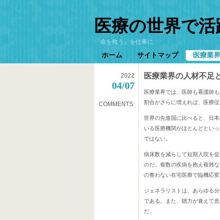
医療の世界で活
「命を救う」を仕事に
ホーム
サイトマップ
医療業
医療業界の人材不足
2022
04/07
医療業界では、医師も看護師も
割合がさらに増えれば、医療従
COMMENTS:
世界の先進国に比べると、日本
いる医療機関がほとんどといっ
ではない。
病床数を減らして短期入院を促
のだ。複数の疾病を抱え複雑な
の整わない在宅医療で臨機応変
ジェネラリストは、あらゆる分
である。また、聴力が衰えて意
だ。