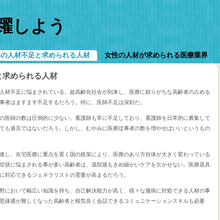
躍しよう
界の人材不足と求められる人材
女性の人材が求められる医療業界
と求められる人材
人材不足に悩まされている。超高齢化社会が到来し、医療に頼りがちな高齢者の占める
事者はますます不足するだろう。特に、医師不足は深刻だ。
の医師の数は圧倒的に少ない。看護師も常に不足しており、看護師を日常的に募集して
ても過言ではないだろう。しかし、むやみに医療従事者の数を増やせばいいというもの
進し、在宅医療に重点を置く国の政策により、医療のあり方自体が大きく変わっている
症状に悩まされる事が多い高齢者は、退院後もきめ細かいケアを欠かせない。医療器具
に対応できるジェネラリストの需要が高まるだろう。
野において幅広い知識を持ち、自己解決能力が高く、様々な傷病に対処できる人材の事
思疎通が難しくなった高齢者と根気良く会話できるコミュニケーションスキルも必要