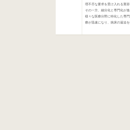
理不尽な要求を受け入れる寛容
その一方、細分化と専門化が進
様々な医療分野に特化した専門
療が迅速になり、病床の逼迫を