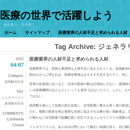
医療の世界で活躍しよう
「命を救う」を仕事に
ホーム
サイトマップ
医療業界の人材不足と求められる人材
Tag Archive:
ジェネラ
医療業界の人材不足と求められる人材
2022
04/07
医療業界では、医師も看護師も人材不足に悩まされている。超高齢化
割合がさらに増えれば、医療従事者はますます不足するだろう。特に
Category:
超高齢化社会
世界の先進国に比べると、日本の医師の数は圧倒的に少ない。看護師
いる医療機関がほとんどといっても過言ではないだろう。しかし、む
TAG:
ではない。
ジェネラリスト
超高齢化社会
病床数を減らして短期入院を促進し、在宅医療に重点を置く国の政策
のだ。複数の疾病を抱え複雑な症状に悩まされる事が多い高齢者は、
COMMENTS:
の整わない在宅医療で臨機応変に対応できるジェネラリストの需要が
Comments
Closed
ジェネラリストは、あらゆる分野において幅広い知識を持ち、自己解