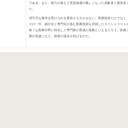
である。また、聴力が衰えて意思疎通が難しくなった高齢者と根気良
だ。
理不尽な要求を受け入れる寛容さも欠かせない。医療技術だけでなく
その一方、細分化と専門化が進む医療技術を習得したスペシャリスト
様々な医療分野に特化した専門家の育成が急務といえるだろう。医療
療が迅速になり、病床の逼迫を防げるのだ。