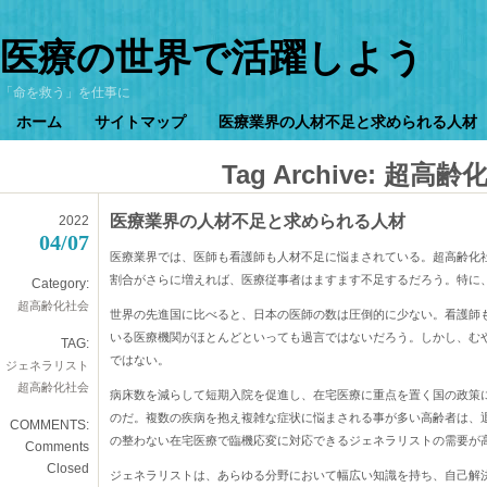
医療の世界で活躍しよう
「命を救う」を仕事に
ホーム
サイトマップ
医療業界の人材不足と求められる人材
Tag Archive:
超高齢
医療業界の人材不足と求められる人材
2022
04/07
医療業界では、医師も看護師も人材不足に悩まされている。超高齢化
割合がさらに増えれば、医療従事者はますます不足するだろう。特に
Category:
超高齢化社会
世界の先進国に比べると、日本の医師の数は圧倒的に少ない。看護師
いる医療機関がほとんどといっても過言ではないだろう。しかし、む
TAG:
ではない。
ジェネラリスト
超高齢化社会
病床数を減らして短期入院を促進し、在宅医療に重点を置く国の政策
のだ。複数の疾病を抱え複雑な症状に悩まされる事が多い高齢者は、
COMMENTS:
の整わない在宅医療で臨機応変に対応できるジェネラリストの需要が
Comments
Closed
ジェネラリストは、あらゆる分野において幅広い知識を持ち、自己解