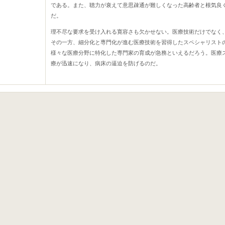
である。また、聴力が衰えて意思疎通が難しくなった高齢者と根気良
だ。
理不尽な要求を受け入れる寛容さも欠かせない。医療技術だけでなく
その一方、細分化と専門化が進む医療技術を習得したスペシャリスト
様々な医療分野に特化した専門家の育成が急務といえるだろう。医療
療が迅速になり、病床の逼迫を防げるのだ。